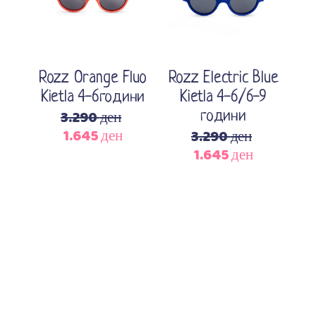
Rozz Orange Fluo
Rozz Electric Blue
Kietla 4-6години
Kietla 4-6/6-9
3.290
ден
години
1.645
ден
3.290
ден
Original
Current
1.645
ден
price
price
Original
Current
was:
is:
price
price
3.290 ден.
1.645 ден.
was:
is:
3.290 ден.
1.645 ден.