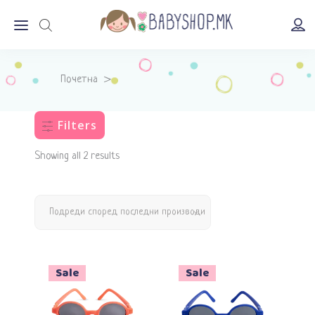
Почетна
>
Filters
Showing all 2 results
Подреди според последни производи
Sale
Sale
Изберете опции
Додади во кошничка