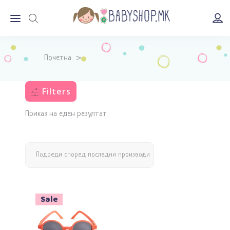
Почетна
>
Filters
Приказ на еден резултат
Подреди според последни производи
Sale
Додади во кошничка