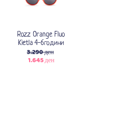
Rozz Orange Fluo
Kietla 4-6години
3.290
ден
1.645
ден
Original
Current
price
price
was:
is:
3.290 ден.
1.645 ден.