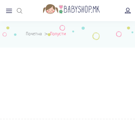
Почетна
>
Попусти