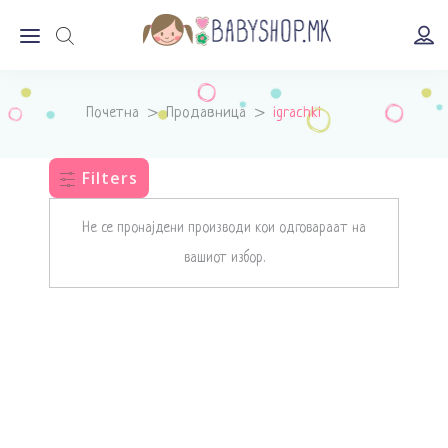
Почетна
>
Продавница
>
igrachki
Filters
Не се пронајдени производи кои одговараат на
вашиот избор.