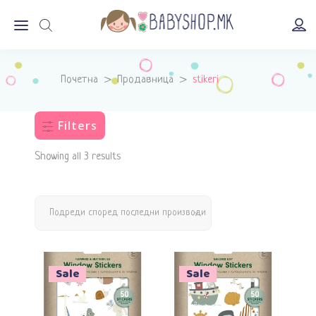
Почетна
>
Продавница
>
stikeri
Filters
Showing all 3 results
Подреди според последни производи
Sale
Sale
Додади во кошничка
Додади во кошничка