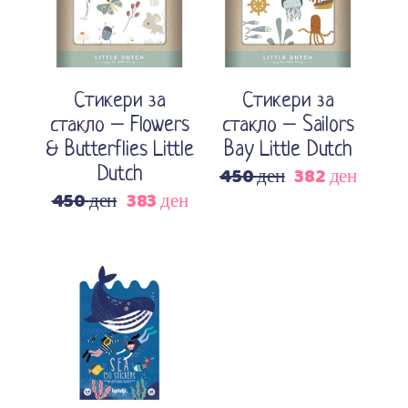
Стикери за
Стикери за
стакло – Flowers
стакло – Sailors
& Butterflies Little
Bay Little Dutch
450
ден
382
ден
Dutch
Original
Current
450
ден
383
ден
price
price
Original
Current
was:
is:
price
price
450 ден.
382 ден
was:
is:
450 ден.
383 ден.
Додади во кошничка