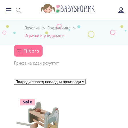
Почетна
>
Продавница
>
Играчки и уредување
Filters
Приказ на еден резултат
Sale
Додади во кошничка