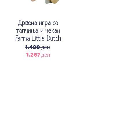
Дрвена игра со
топчиња и чекан
Farma Little Dutch
1.490
ден
1.267
ден
Original
Current
price
price
was:
is:
1.490 ден.
1.267 ден.