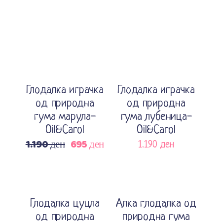
Sale
Sold
Sold
Прочитај повеќе
Прочитај повеќе
Глодалка играчка
Глодалка играчка
од природна
од природна
гума марула-
гума лубеница-
Oil&Carol
Oil&Carol
1.190
ден
695
ден
Original
Current
1.190
ден
price
price
was:
is:
1.190 ден.
695 ден.
Sold
Sale
Прочитај повеќе
Додади во кошничка
Глодалка цуцла
Алка глодалка од
од природна
природна гума