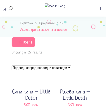
Почетна
>
Продавница
>
Акцесоари за исхрана и доење
Filters
Showing all 29 results
Додади во кошничка
Додади во кошничка
Сина капа – Little
Розева капа –
Dutch
Little Dutch
560
ден
560
ден