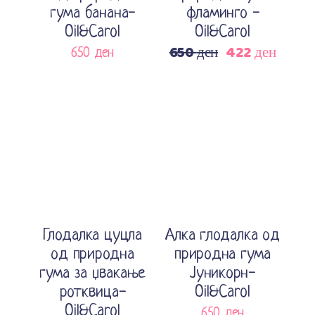
гума банана-
фламинго -
Oil&Carol
Oil&Carol
650
ден
422
ден
Original
Current
650
ден
price
price
was:
is:
650 ден.
422 ден
Sale
Sold
Sold
Прочитај повеќе
Прочитај повеќе
Глодалка цуцла
Алка глодалка од
од природна
природна гума
гума за џвакање
Јуникорн-
ротквица-
Oil&Carol
Oil&Carol
650
ден