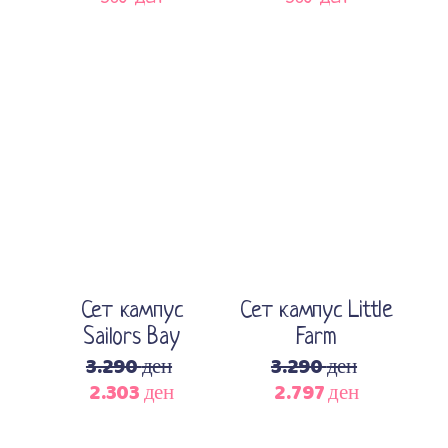
Sale
Sale
Sold
Прочитај повеќе
Додади во кошничка
Сет кампус
Сет кампус Little
Sailors Bay
Farm
3.290
ден
3.290
ден
2.303
ден
2.797
ден
Original
Current
Original
Current
price
price
price
price
was:
is:
was:
is: