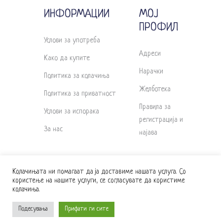
ИНФОРМАЦИИ
МОЈ
ПРОФИЛ
Услови за употреба
Адреси
Како да купите
Нарачки
Политика за колачиња
Желботека
Политика за приватност
Правила за
Услови за испорака
регистрација и
За нас
најава
Колачињата ни помагаат да ја доставиме нашата услуга. Со
користење на нашите услуги, се согласувате да користиме
колачиња.
powered by
different.com.mk
| © 2016 – 2024
Подесувања
Прифати ги сите
Babyshop.mk. Сите права се задржани.