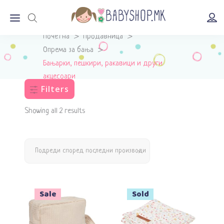
Почетна
>
Продавница
>
Опрема за бања
>
Бањарки, пешкири, ракавици и други
акцесоари
Filters
Showing all 2 results
Подреди според последни производи
Sale
Sale
Sold
Прочитај повеќе
Додади во кошничка