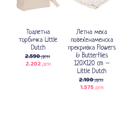
Тоалетна
Летна мека
торбичка Little
повеќенаменска
Dutch
прекривка Flowers
2.590
ден
& Butterflies
2.202
ден
120X120 cm –
Original
Current
Little Dutch
price
price
2.100
ден
was:
is:
1.575
ден
2.590 ден.
2.202 ден.
Original
Current
price
price
was:
is:
2.100 ден.
1.575 ден.