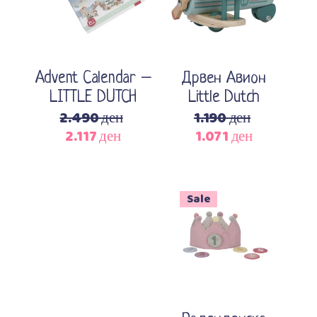
Advent Calendar –
Дрвен Авион
LITTLE DUTCH
Little Dutch
2.490
ден
1.190
ден
2.117
ден
1.071
ден
Original
Current
Original
Current
price
price
price
price
was:
is:
was:
is:
2.490 ден.
2.117 ден.
1.190 ден.
1.071 ден.
Sale
Додади во кошничка