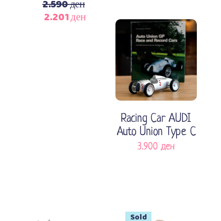
2.590
ден
2.201
ден
Original
Current
price
price
was:
is:
2.590 ден.
2.201 ден.
Додади во кошничка
Racing Car AUDI
Auto Union Type C
3.900
ден
Sold