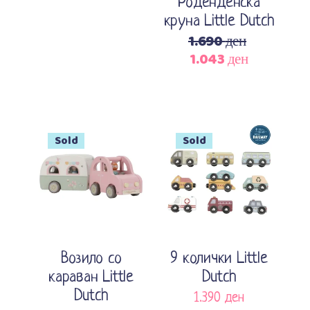
Роденденска
круна Little Dutch
1.690
ден
1.043
ден
Original
Current
price
price
was:
is:
1.690 ден.
1.043 ден.
Sale
Sold
Sold
Прочитај повеќе
Прочитај повеќе
Возило со
9 колички Little
караван Little
Dutch
Dutch
1.390
ден