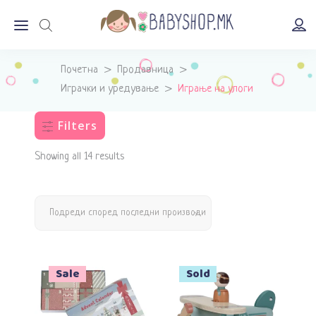
Почетна
>
Продавница
>
Играчки и уредување
>
Играње на улоги
Filters
Showing all 14 results
Подреди според последни производи
Sale
Sale
Sold
Прочитај повеќе
Додади во кошничка