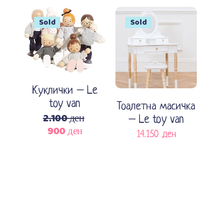
was:
is:
1.420 ден.
1.207 ден.
Sale
Sold
Sold
Прочитај повеќе
Прочитај повеќе
Куклички – Le
toy van
Тоалетна масичка
2.100
ден
– Le toy van
900
ден
Original
Current
14.150
ден
price
price
was:
is:
2.100 ден.
900 ден.