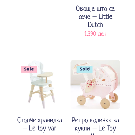
Овошје што се
сече – Little
Dutch
1.390
ден
Sale
Sold
Прочитај повеќе
Додади во кошничка
Столче хранилка
Ретро количка за
– Le toy van
кукли – Le Toy