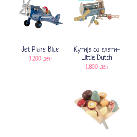
Прочитај повеќе
Додади во кошничка
Jet Plane Blue
Кутија со алати-
Little Dutch
3.200
ден
1.800
ден
Додади во кошничка