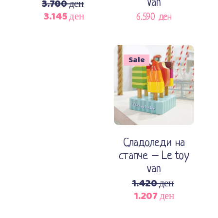
3.700
ден
Van
3.145
ден
Original
Current
6.590
ден
price
price
was:
is:
3.700 ден.
3.145 ден.
Sale
Додади во кошничка
Сладоледи на
стапче – Le toy
van
1.420
ден
1.207
ден
Original
Current
price
price