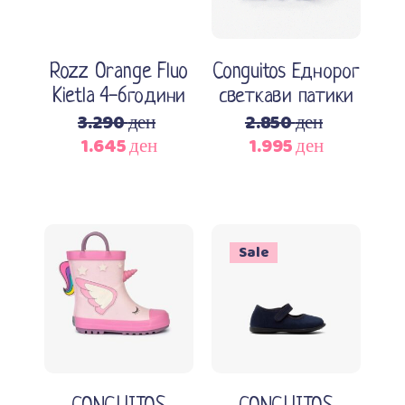
Rozz Orange Fluo
Conguitos Еднорог
Kietla 4-6години
светкави патики
3.290
ден
2.850
ден
1.645
ден
1.995
ден
Original
Current
Original
Current
price
price
price
price
was:
is:
was:
is:
3.290 ден.
1.645 ден.
2.850 ден.
1.995 ден.
Sale
Изберете опции
Додади во кошничка