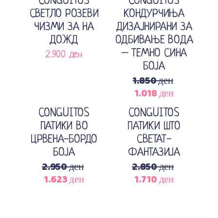
CONGUITOS
CONGUITOS
СВЕТЛО РОЗЕВИ
КОНДУРЧИЊА
ЧИЗМИ ЗА НА
ДИЗАЈНИРАНИ ЗА
ДОЖД
ОДБИВАЊЕ ВОДА
– ТЕМНО СИНА
2.900
ден
БОЈА
1.850
ден
1.018
ден
Original
Current
Sale
Sale
price
price
Изберете опции
Изберете опции
CONGUITOS
CONGUITOS
was:
is:
ПАТИКИ ВО
ПАТИКИ ШТО
1.850 ден.
1.018 ден.
ЦРВЕНА-БОРДО
СВЕТАТ-
БОЈА
ФАНТАЗИЈА
2.950
ден
2.850
ден
1.623
ден
1.710
ден
Original
Current
Original
Current
price
price
price
price
was:
is:
was:
is:
2.950 ден.
1.623 ден.
2.850 ден.
1.710 ден.