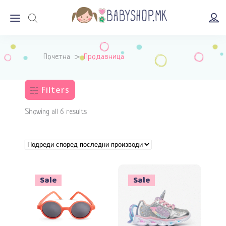
Почетна
>
Продавница
Filters
Showing all 6 results
Sale
Sale
Изберете опции
Додади во кошничка