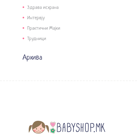
Здрава исхрана
Интервју
Практични Мајки
Трудници
Архива