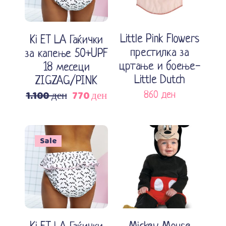
Little Pink Flowers
Ki ET LA Гаќички
престилка за
за капење 50+UPF
цртање и боење-
18 месеци
Little Dutch
ZIGZAG/PINK
1.100
ден
770
ден
860
ден
Original
Current
price
price
was:
is:
1.100 ден.
770 ден.
Sale
Додади во кошничка
Додади во кошничка