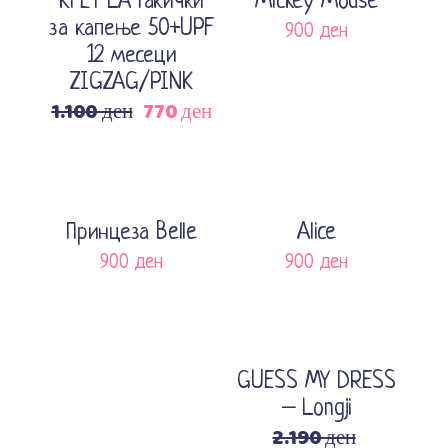
Ki ET LA Гаќички
Mickey Mouse
за капење 50+UPF
900
ден
12 месеци
ZIGZAG/PINK
1.100
ден
770
ден
Original
Current
price
price
was:
is:
1.100 ден.
770 ден.
Sold
Изберете опции
Изберете опции
Принцеза Belle
Alice
900
ден
900
ден
Sale
Додади во кошничка
GUESS MY DRESS
– Longji
2.190
ден