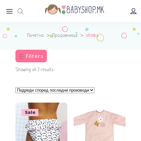
Почетна
>
Продавница
>
obleka
Filters
Showing all 7 results
Sale
Додади во кошничка
Додади во кошничка