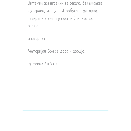
Витамински играчки за секого, без никаква
контраиндикација! Изработени од дрво,
лакирани во многу светли бои, кои се
вртат
и се вртат…
Материјал: Бои за дрво и овошје
Големина 6 x 5 cm.