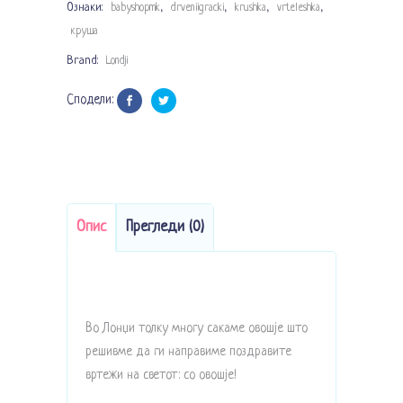
Ознаки:
,
,
,
,
babyshopmk
drveniigracki
krushka
vrteleshka
круша
Brand:
Londji
Сподели:
Опис
Прегледи (0)
Во Лонџи толку многу сакаме овошје што
решивме да ги направиме поздравите
вртежи на светот: со овошје!