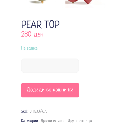
PEAR TOP
280
ден
На залиха
Додади во кошничка
SKU:
BF033U/4175
Категории:
,
Дрвени играчки
Друштвена игра