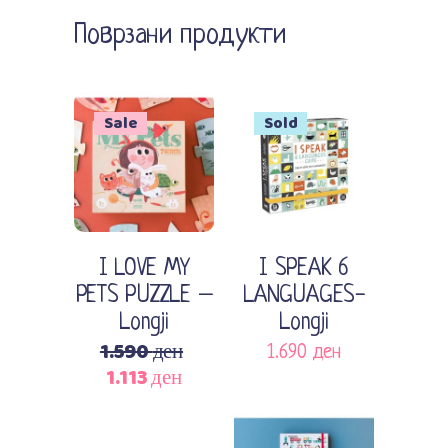
Поврзани продукти
Sale
Sold
Прочитај повеќе
Додади во кошничка
I LOVE MY
I SPEAK 6
PETS PUZZLE –
LANGUAGES-
Longji
Longji
1.590
ден
1.690
ден
1.113
ден
Original
Current
price
price
was:
is: