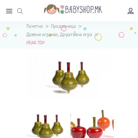
Почетна
>
Продавница
>
Дрвени играчки
Друштвена игра
>
,
PEAR TOP