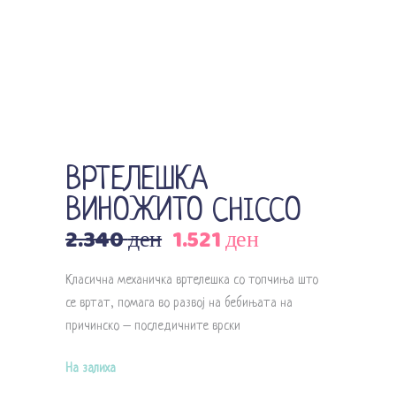
ВРТЕЛЕШКА
ВИНОЖИТО CHICCO
2.340
ден
1.521
ден
Original
Current
price
price
Класична механичка вртелешка со топчиња што
was:
is:
се вртат, помага во развој на бебињата на
2.340 ден.
1.521 ден.
причинско – последичните врски
На залиха