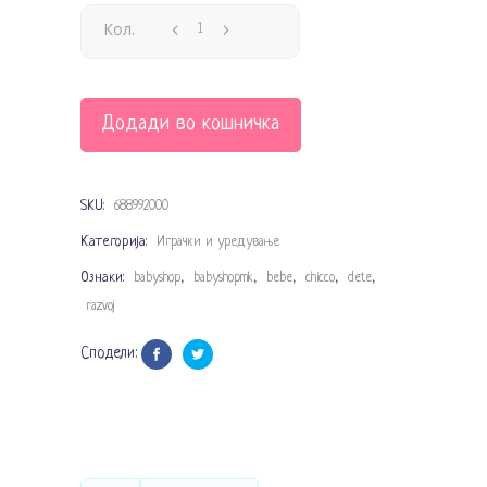
Кол.
Додади во кошничка
SKU:
688992000
Категорија:
Играчки и уредување
Ознаки:
,
,
,
,
,
babyshop
babyshopmk
bebe
chicco
dete
razvoj
Сподели: