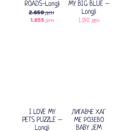
ROADS-Longji
MY BIG BLUE –
2.650
ден
Longji
1.855
ден
Original
Current
1.590
ден
price
price
was:
is:
2.650 ден.
1.855 ден.
Sale
Додади во кошничка
Додади во кошничка
I LOVE MY
ЛИГАВЧЕ ХАГ
PETS PUZZLE –
МЕ РОЗЕВО
Longji
BABY JEM