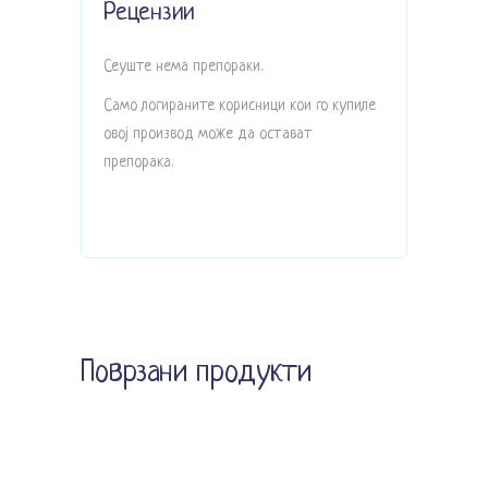
Рецензии
Сеуште нема препораки.
Само логираните корисници кои го купиле
овој производ може да остават
препорака.
Поврзани продукти
Sale
Sold
Прочитај повеќе
Додади во кошничка