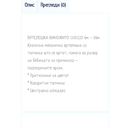
Опис
Прегледи (0)
ВРТЕЛЕШКА ВИНОЖИТО CHICCO 6м – 36м
Класична механичка вртелешка со
топчиња што се вртат, помага во развој
на бебињата на причинско –
последичните врски.
* Притискање на цветот
* Колоритни топчиња
* Централно огледало