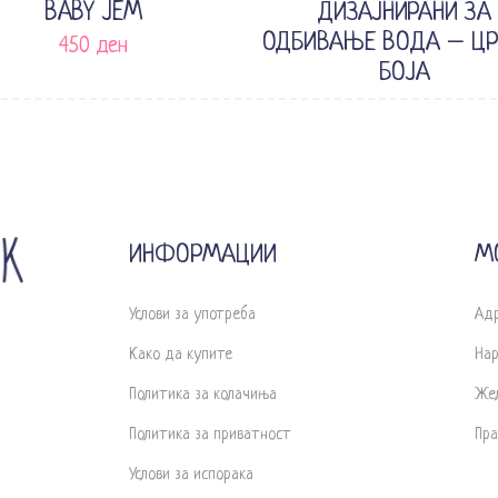
BABY JEM
ДИЗАЈНИРАНИ ЗА
ОДБИВАЊЕ ВОДА – ЦР
450
ден
БОЈА
1.850
ден
1.018
де
Original
price
was:
1.850 ден.
ИНФОРМАЦИИ
М
Услови за употреба
Ад
Како да купите
На
Политика за колачиња
Же
Политика за приватност
Пра
Услови за испорака