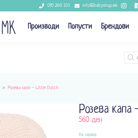
070 260 101
info@babyshop.mk
Производи
Попусти
Брендови
Produc
search
>
Розева капа – Little Dutch
Розева капа 
560
ден
На залиха