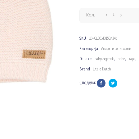
Кол.
SKU:
LD-CL50140150/346
Категорија:
Апарати за исхрана
Ознаки:
,
,
,
babyshopmmk
bebe
kapa
Brand:
Little Dutch
Сподели: