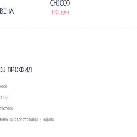
CHICCO
ВЕНА
330
ден
н
Current
price
is:
1.018 ден.
ОЈ ПРОФИЛ
реси
рачки
лботека
вила за регистрација и најава