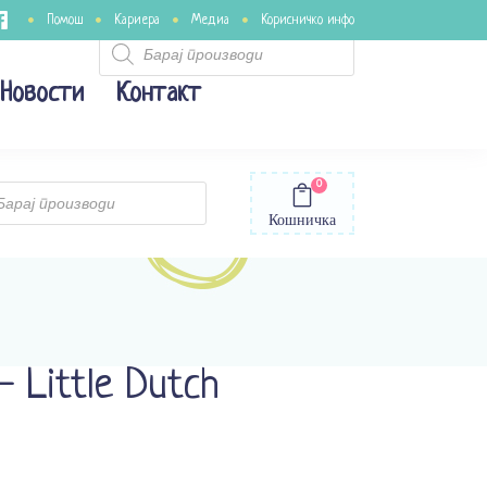
Помош
Кариера
Медиа
Корисничко инфо
Products
search
Новости
Контакт
0
ts
Кошничка
– Little Dutch