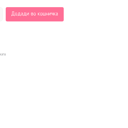
Додади во кошничка
капа