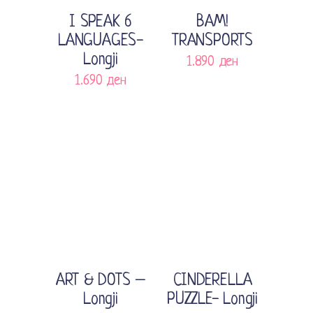
Sold
Прочитај повеќе
Додади во кошничка
I SPEAK 6
BAM!
LANGUAGES-
TRANSPORTS
Longji
1.890
ден
1.690
ден
Sale
Додади во кошничка
Додади во кошничка
ART & DOTS –
CINDERELLA
Longji
PUZZLE- Longji