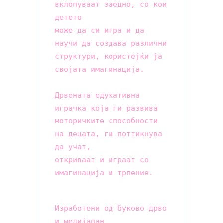
вклопуваат заедно, со кои 
детето

може да си игра и да 
научи да создава различни 
структури, користејќи ја 
својата имагинација.

Дрвената едукативна 
играчка која ги развива 
моторичките способности 
на децата, ги поттикнува 
да учат,

откриваат и играат со 
Изработени од буково дрво 
и медијапан
