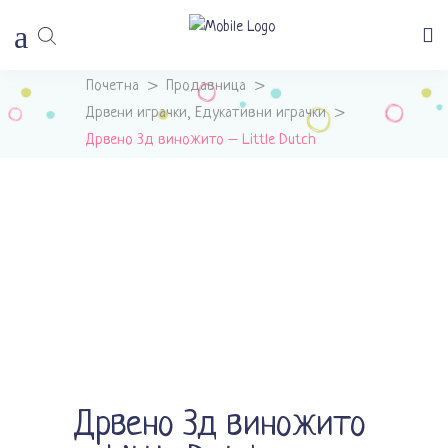
Почетна
>
Продавница
>
Дрвени играчки
Едукативни играчки
>
,
Дрвено 3д виножито – Little Dutch
Дрвено 3д виножито