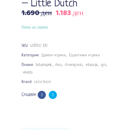
– Little Dutch
1.690
ден
1.183
ден
Original
Current
price
price
was:
is:
Нема на залиха
1.690 ден.
1.183 ден.
SKU:
LD7033/ 100
Категории:
,
Дрвени играчки
Едукативни играчки
Ознаки:
,
,
,
,
,
babyshopmk
deca
drveniigracki
edukacija
igra
vinozito
Brand:
Little Dutch
Сподели: