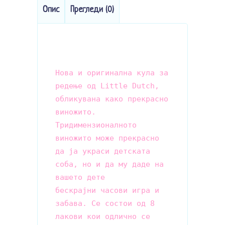
Опис
Прегледи (0)
Нова и оригинална кула за 
редење од Little Dutch, 
обликувана како прекрасно 
виножито. 

Тридимензионалното 
виножито може прекрасно 
да ја украси детската 
соба, но и да му даде на 
вашето дете

бескрајни часови игра и 
забава. Се состои од 8 
лакови кои одлично се 