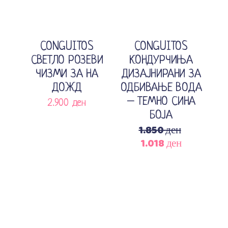
Sale
Изберете опции
Додади во кошничка
CONGUITOS
CONGUITOS
СВЕТЛО РОЗЕВИ
КОНДУРЧИЊА
ЧИЗМИ ЗА НА
ДИЗАЈНИРАНИ ЗА
ДОЖД
ОДБИВАЊЕ ВОДА
– ТЕМНО СИНА
2.900
ден
БОЈА
1.850
ден
1.018
ден
Original
Current
price
price
was:
is:
1.850 ден.
1.018 ден.
Sale
Sale
Изберете опции
Изберете опции