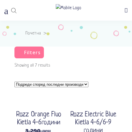
Почетна
>
Filters
Showing all 7 results
Sale
Sale
Изберете опции
Додади во кошничка
Rozz Orange Fluo
Rozz Electric Blue
Kietla 4-6години
Kietla 4-6/6-9
3.290
ден
години