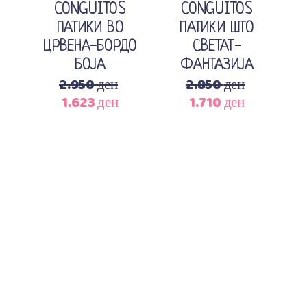
CONGUITOS
CONGUITOS
ПАТИКИ ВО
ПАТИКИ ШТО
ЦРВЕНА-БОРДО
СВЕТАТ-
БОЈА
ФАНТАЗИЈА
2.950
ден
2.850
ден
1.623
ден
1.710
ден
Original
Current
Original
Current
price
price
price
price
was:
is:
was:
is:
2.950 ден.
1.623 ден.
2.850 ден.
1.710 ден.