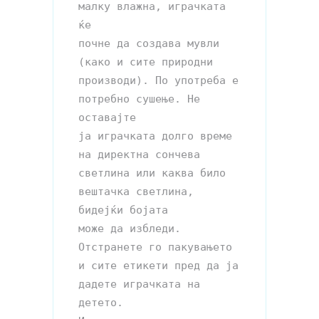
малку влажна, играчката 
ќе 

почне да создава мувли 
(како и сите природни 
производи). По употреба е 
потребно сушење. Не 
оставајте 

ја играчката долго време 
на директна сончева 
светлина или каква било 
вештачка светлина, 
бидејќи бојата

може да избледи. 
Отстранете го пакувањето 
и сите етикети пред да ја 
дадете играчката на 
детето. 
