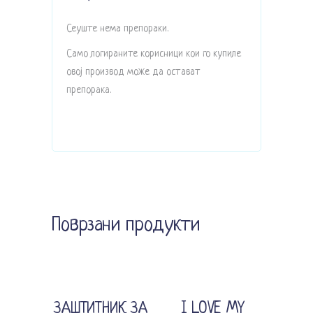
Сеуште нема препораки.
Само логираните корисници кои го купиле
овој производ може да остават
препорака.
Поврзани продукти
Sale
Додади во кошничка
Додади во кошничка
ЗАШТИТНИК ЗА
I LOVE MY