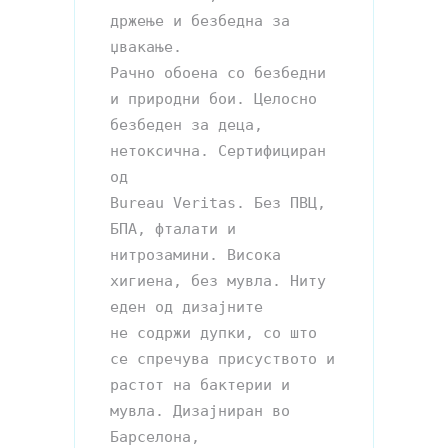
држење и безбедна за 
џвакање. 

Рачно обоена со безбедни 
и природни бои. Целосно 
безбеден за деца, 
нетоксична. Сертифициран 
од 

Bureau Veritas. Без ПВЦ, 
БПА, фталати и 
нитрозамини. Висока 
хигиена, без мувла. Ниту 
еден од дизајните

не содржи дупки, со што 
се спречува присуството и 
растот на бактерии и 
мувла. Дизајниран во 
Барселона,
