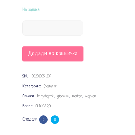
price
price
was:
is:
На залиха
1.190 ден.
695 ден.
Додади во кошничка
SKU:
OC201055-209
Категорија:
Глодалки
Ознаки:
,
,
,
babyshopmk
glodalka
morkov
морков
Brand:
OLI&CAROL
Сподели: