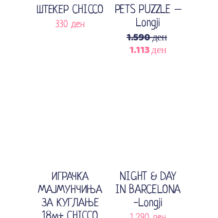
ШТЕКЕР CHICCO
PETS PUZZLE –
Longji
330
ден
1.590
ден
1.113
ден
Original
Current
price
price
was:
is:
1.590 ден.
1.113 ден.
Sale
Додади во кошничка
Додади во кошничка
ИГРАЧКА
NIGHT & DAY
МАЈМУНЧИЊА
IN BARCELONA
ЗА КУГЛАЊЕ
-Longji
18м+ CHICCO
1.290
ден