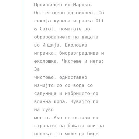
Произведен во Мароко. 
Општествено одговорен. Со 
секоја купена играчка Oli 
& Carol, помагате во 

образованието на децата 
во Индија. Еколошка 
играчка, биоразградлива и 
еколошка. Чистење и нега: 
За 

чистење, едноставно 
измијте се со вода со 
сапуница и избришете со 
влажна крпа. Чувајте го 
на суво 

место. Ако се остави на 
страната на бањата или на 
плочка што може да биде 