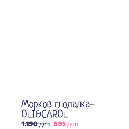
Морков глодалка-
OLI&CAROL
1.190
ден
695
ден
Original
Current