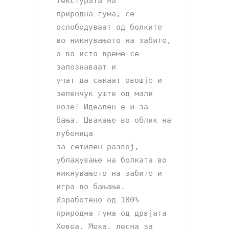
текстурата на 

природна гума, се 
ослободуваат од болките 
во никнувањето на забите, 
а во исто време се 
запознаваат и 

учат да сакаат овошје и 
зеленчук уште од мали 
нозе! Идеален е и за 
бања. Џвакање во облик на 
лубеница 

за сетилен развој, 
ублажување на болката во 
никнувањето на забите и 
игра во бањање.

Изработено од 100% 
природна гума од дрвјата 
Хевеа. Мека, лесна за 