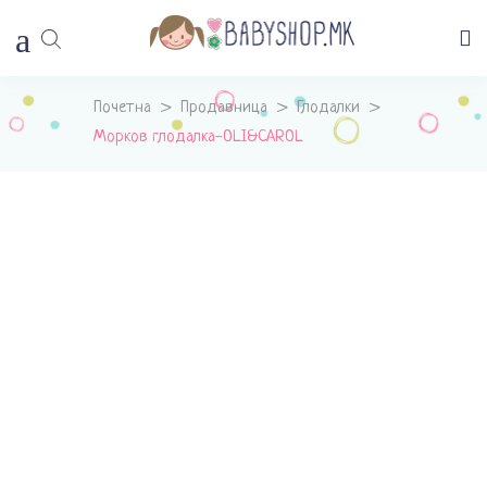
Почетна
>
Продавница
>
Глодалки
>
Морков глодалка-OLI&CAROL