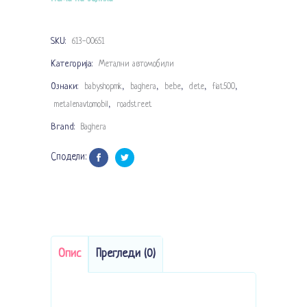
10.990 ден.
7.144 ден.
SKU:
613-00651
Категорија:
Метални автомобили
Ознаки:
,
,
,
,
,
babyshopmk
baghera
bebe
dete
fiat500
,
metalenavtomobil
roadstreet
Brand:
Baghera
Сподели:
Опис
Прегледи (0)