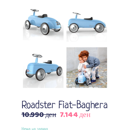
Roadster Fiat-Baghera
10.990
ден
7.144
ден
Original
Current
price
price
was:
is:
Нема на залиха