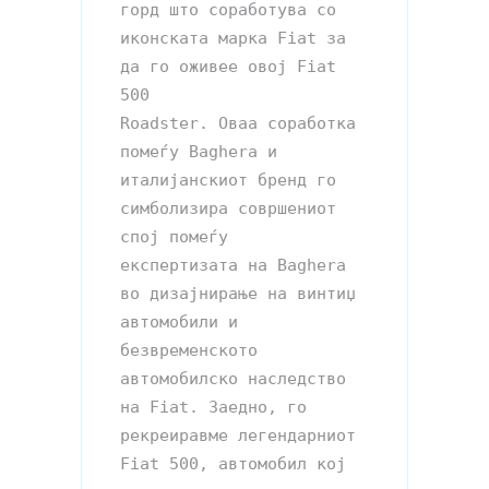
горд што соработува со 
иконската марка Fiat за 
да го оживее овој Fiat 
500 

Roadster. Оваа соработка 
помеѓу Baghera и 
италијанскиот бренд го 
симболизира совршениот 
спој помеѓу 

експертизата на Baghera 
во дизајнирање на винтиџ 
автомобили и 
безвременското 
автомобилско наследство 

на Fiat. Заедно, го 
рекреиравме легендарниот 
Fiat 500, автомобил кој 