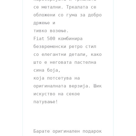
се метални. Тркалата се 
обложени со гума за добро 
држење и 

тивко возење.

Fiat 500 комбинира 
безвременски ретро стил 
со елегантни детали, како 
што е неговата пастелна 
сина боја,

која потсетува на 
оригиналната верзија. Шик 
искуство на секое 
патување!

Барате оригинален подарок 