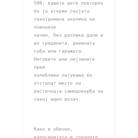
500, вашето дете повторно 
ќе ја открие својата 
секојдневна околина на 
поинаков

начин, без разлика дали е 
во градината, дневната 
соба или гаражата. 
Неговите или нејзините 
први 

колебливи патувања ќе 
отстапат место на 
растечката самодоверба на 
секој иден возач.

Како и обично, 
каросеријата и тркалата 