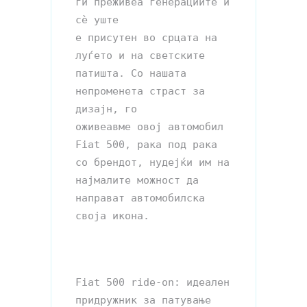
ги преживеа генерациите и 
сè уште

е присутен во срцата на 
луѓето и на светските 
патишта. Со нашата 
непроменета страст за 
дизајн, го 

оживеавме овој автомобил 
Fiat 500, рака под рака 
со брендот, нудејќи им на 
најмалите можност да 

направат автомобилска 
своја икона.

Fiat 500 ride-on: идеален 
придружник за патување 