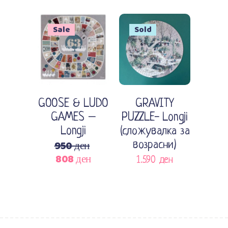
Sale
Sold
Прочитај повеќе
Додади во кошничка
GOOSE & LUDO
GRAVITY
GAMES –
PUZZLE- Longji
Longji
(сложувалка за
950
ден
возрасни)
808
ден
Original
Current
1.590
ден
price
price
was:
is:
950 ден.
808 ден.