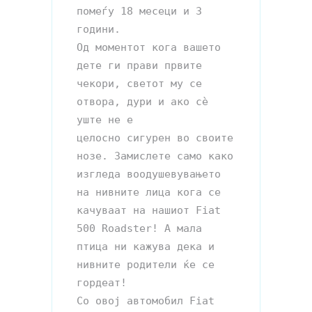
помеѓу 18 месеци и 3 
години.

Од моментот кога вашето 
дете ги прави првите 
чекори, светот му се 
отвора, дури и ако сè 
уште не е 

целосно сигурен во своите 
нозе. Замислете само како 
изгледа воодушевувањето 
на нивните лица кога се 

качуваат на нашиот Fiat 
500 Roadster! А мала 
птица ни кажува дека и 
нивните родители ќе се 
гордеат!

Со овој автомобил Fiat 