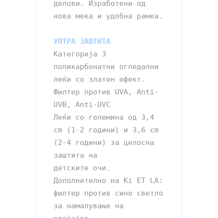
делови. Изработени од 
нова мека и удобна рамка. 

УЛТРА ЗАШТИТА
Категорија 3 
поликарбонатни огледални 
леќи со златен ефект. 
Филтер против UVA, Anti-
UVB, Anti-UVC

Леќи со големина од 3,4 
cm (1-2 години) и 3,6 cm 
(2-4 години) за целосна 
заштита на 

детските очи. 
Дополнително на Ki ET LA:

филтер против сино светло 
за намалување на 