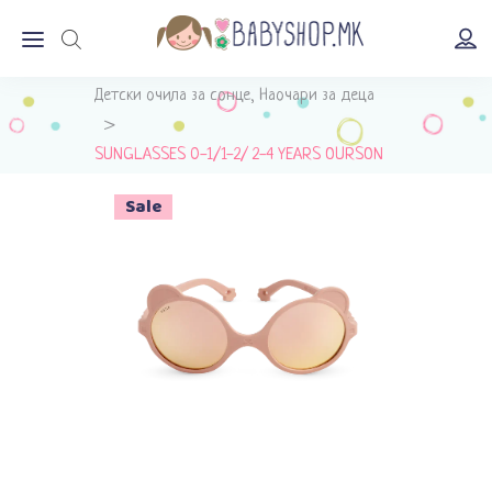
Почетна
>
Продавница
>
Детски очила за сонце
Наочари за деца
,
>
SUNGLASSES 0-1/1-2/ 2-4 YEARS OURSON
PEACH PINK
Sale