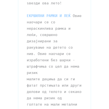
ѕвезди ова лето!

ЕКРШИЛНИ РАМКИ И ЛЕЌ
Овие 
наочари се со 
нераскинлива рамка и 
леќи, совршено 
дизајнирани за 

ракување на детето со 
нив. Овие наочари се 
изработени без шарки - 
штрафчиња со цел да нема 
ризик

малите дециња да си ги 
фатат прстињата или други 
делови од телото и секако 
да нема ризик од 

голтате на мали метални 