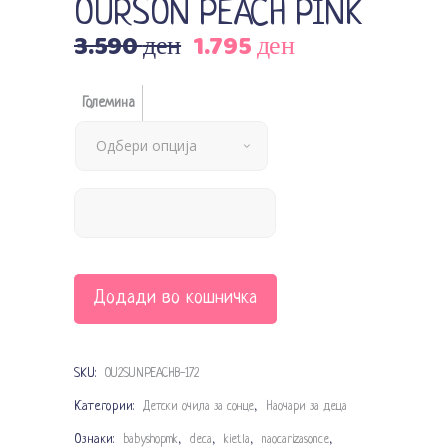
OURSON PEACH PINK
3.590
ден
1.795
ден
Original
Current
price
price
was:
is:
Големина
3.590 ден.
1.795 ден.
Одбери опција
Додади во кошничка
SKU:
OU2SUNPEACHB-172
Категории:
,
Детски очила за сонце
Наочари за деца
Ознаки:
,
,
,
,
babyshopmk
deca
kietla
naocarizasonce