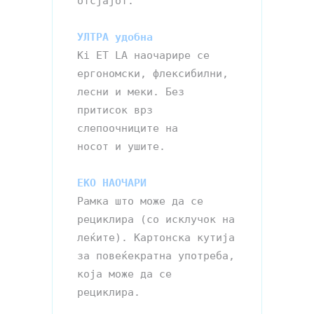
отсјајот.

УЛТРА удобна
Ki ET LA наочарире се 
ергономски, флексибилни, 
лесни и меки. Без 
притисок врз 
слепоочниците на 

ЕКО НAOЧАРИ 
Рамка што може да се 
рециклира (со исклучок на 
леќите). Картонска кутија 
за повеќекратна употреба,

која може да се 