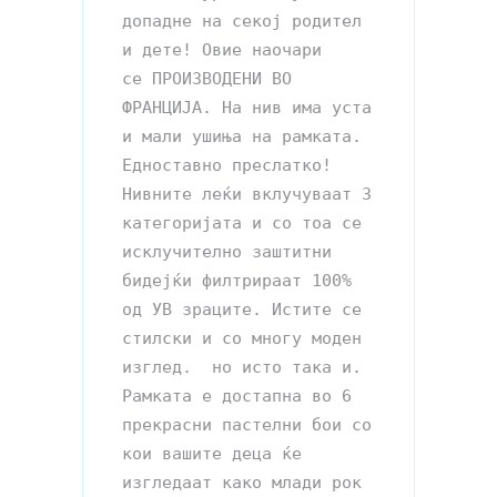
допадне на секој родител 
и дете! Овие наочари 

се ПРОИЗВОДЕНИ ВО 
ФРАНЦИЈА. На нив има уста 
и мали ушиња на рамката. 
Едноставно преслатко! 

Нивните леќи вклучуваат 3 
категоријата и со тоа се 
исклучително заштитни 
бидејќи филтрираат 100% 

од УВ зраците. Истите се 
стилски и со многу моден 
изглед.  но исто така и. 
Рамката е достапна во 6 

прекрасни пастелни бои со 
кои вашите деца ќе 
изгледаат како млади рок 