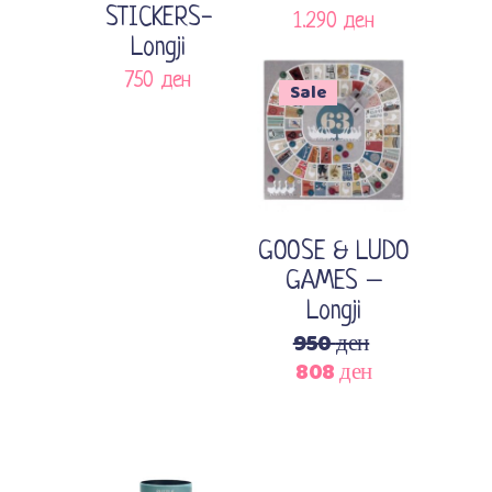
STICKERS-
1.290
ден
Longji
750
ден
Sale
Додади во кошничка
GOOSE & LUDO
GAMES –
Longji
950
ден
808
ден
Original
Current
price
price
was:
is:
950 ден.
808 ден.