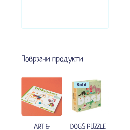
Поврзани продукти
Sold
Прочитај повеќе
Додади во кошничка
ART &
DOGS PUZZLE