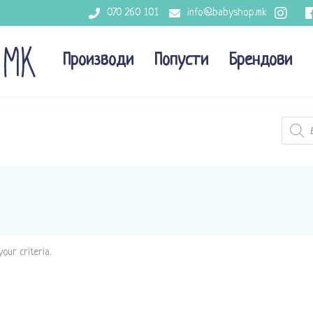
070 260 101
info@babyshop.mk
Производи
Попусти
Брендови
Produc
search
our criteria.