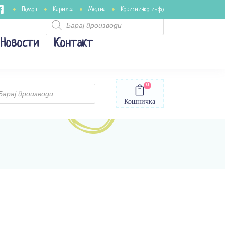
Помош
Кариера
Медиа
Корисничко инфо
Products
search
Новости
Контакт
0
ts
Кошничка