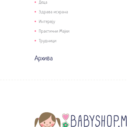
Деца
Здрава исхрана
Интервју
Практични Мајки
Трудници
Архива