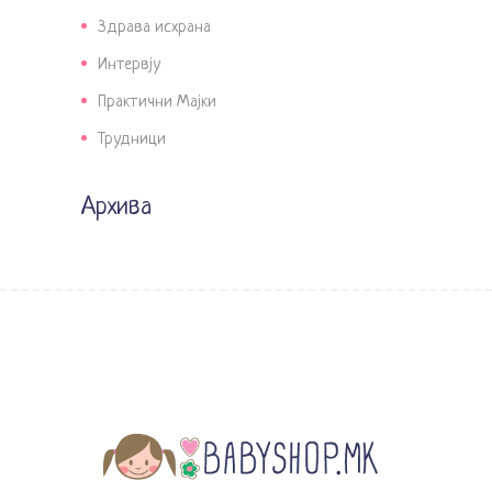
Здрава исхрана
Интервју
Практични Мајки
Трудници
Архива