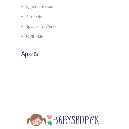
Здрава исхрана
Интервју
Практични Мајки
Трудници
Архива