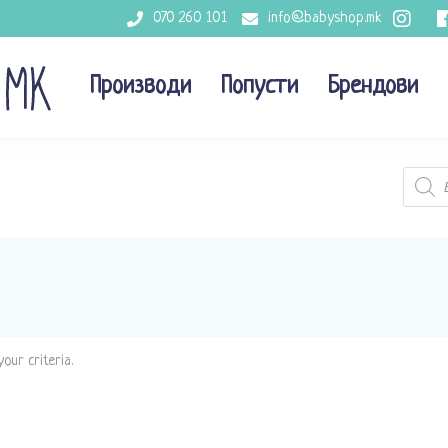
070 260 101
info@babyshop.mk
Производи
Попусти
Брендови
Produc
search
our criteria.