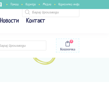
Помош
Кариера
Медиа
Корисничко инфо
Products
search
Новости
Контакт
0
ts
Кошничка