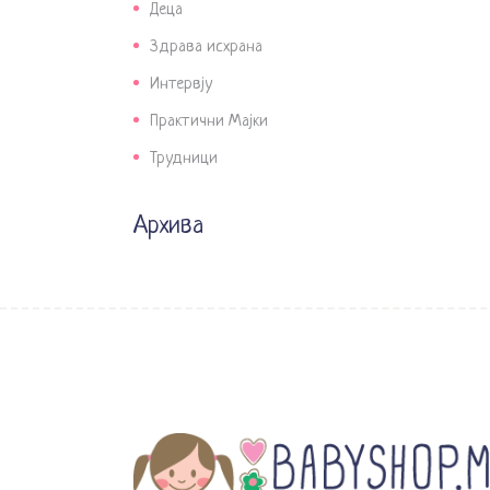
Деца
Здрава исхрана
Интервју
Практични Мајки
Трудници
Архива