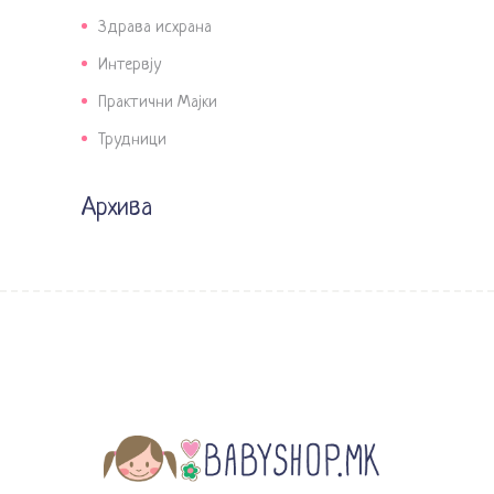
Здрава исхрана
Интервју
Практични Мајки
Трудници
Архива