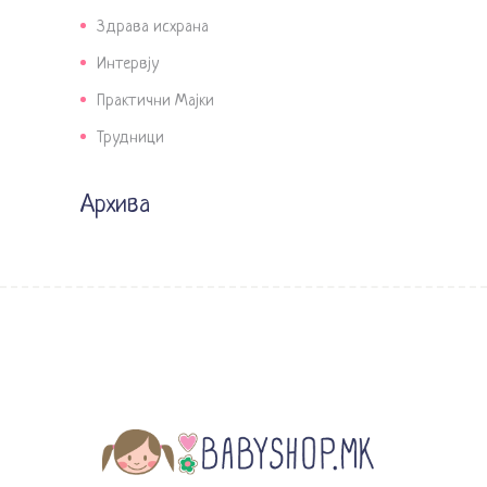
Здрава исхрана
Интервју
Практични Мајки
Трудници
Архива