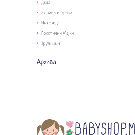
Деца
Здрава исхрана
Интервју
Практични Мајки
Трудници
Архива