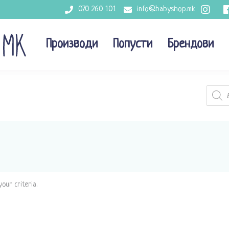
070 260 101
info@babyshop.mk
Производи
Попусти
Брендови
Produc
search
our criteria.