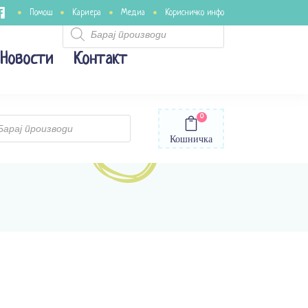
Помош
Кариера
Медиа
Корисничко инфо
Products
search
Новости
Контакт
0
ts
Кошничка