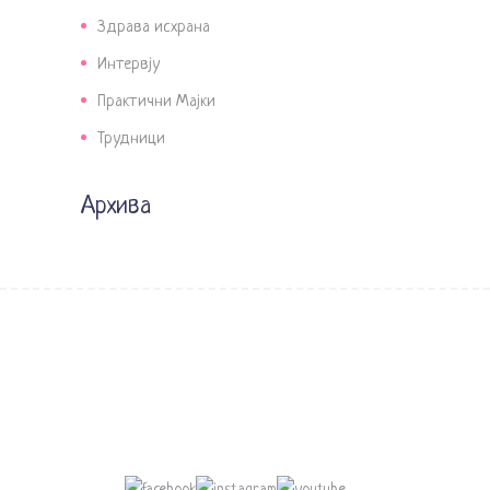
Здрава исхрана
Интервју
Практични Мајки
Трудници
Архива