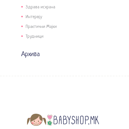
Здрава исхрана
Интервју
Практични Мајки
Трудници
Архива