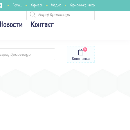
Помош
Кариера
Медиа
Корисничко инфо
Products
search
Новости
Контакт
0
ts
Кошничка