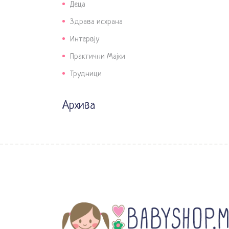
Деца
Здрава исхрана
Интервју
Практични Мајки
Трудници
Архива