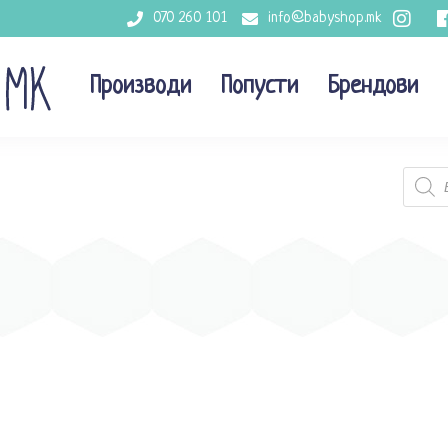
070 260 101
info@babyshop.mk
Производи
Попусти
Брендови
Produc
search