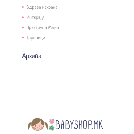
Здрава исхрана
Интервју
Практични Мајки
Трудници
Архива