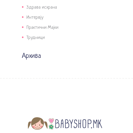
Здрава исхрана
Интервју
Практични Мајки
Трудници
Архива