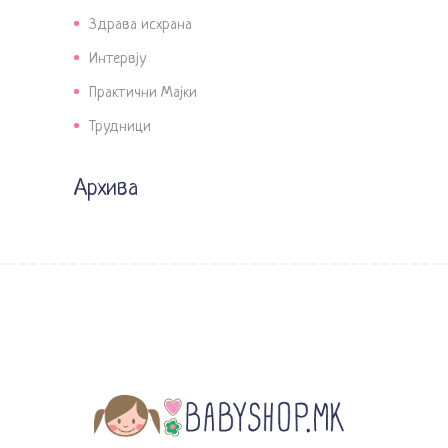
Здрава исхрана
Интервју
Практични Мајки
Трудници
Архива