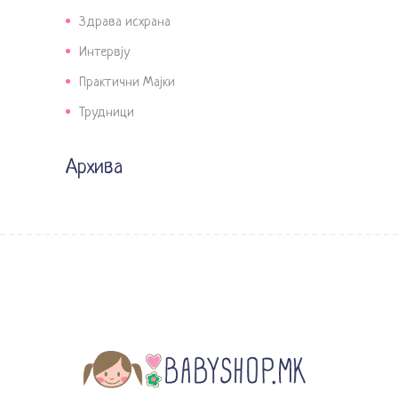
Здрава исхрана
Интервју
Практични Мајки
Трудници
Архива