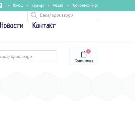
Помош
Кариера
Медиа
Корисничко инфо
Products
search
Новости
Контакт
0
ts
Кошничка