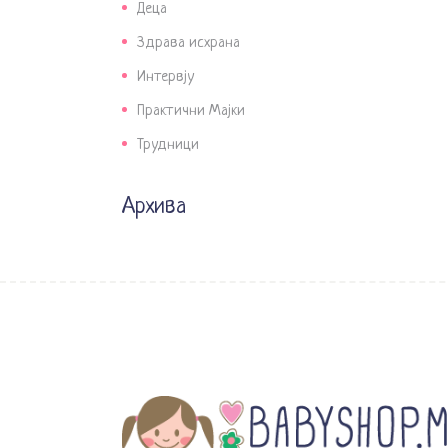
Деца
Здрава исхрана
Интервју
Практични Мајки
Трудници
Архива