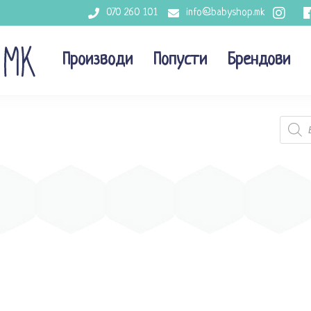
070 260 101
info@babyshop.mk
Производи
Попусти
Брендови
Produc
search