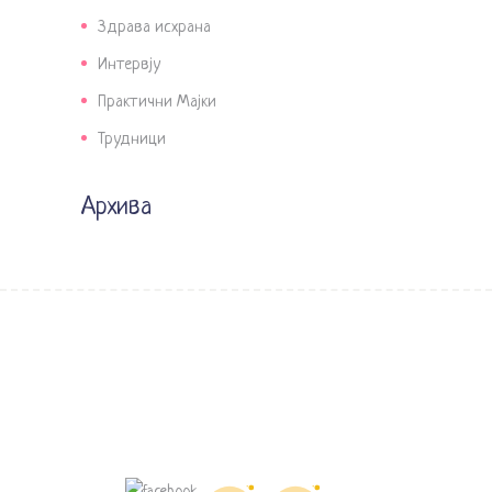
Здрава исхрана
Интервју
Практични Мајки
Трудници
Архива