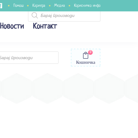
Помош
Кариера
Медиа
Корисничко инфо
Products
search
Новости
Контакт
0
ts
Кошничка