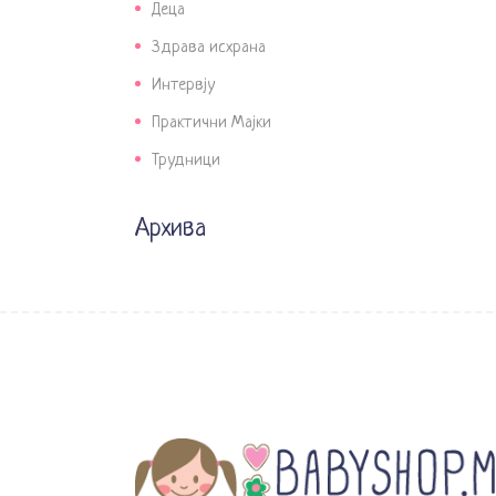
Деца
Здрава исхрана
Интервју
Практични Мајки
Трудници
Архива