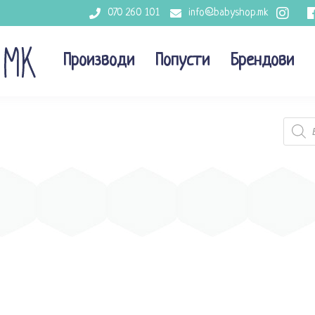
070 260 101
info@babyshop.mk
Производи
Попусти
Брендови
Produc
search