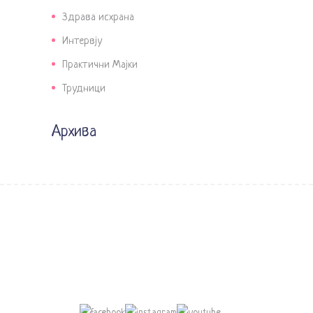
Здрава исхрана
Интервју
Практични Мајки
Трудници
Архива