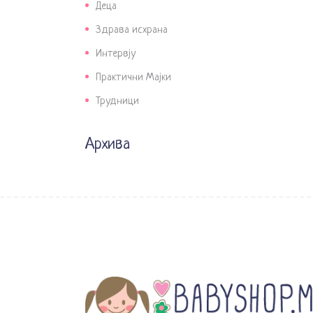
Деца
Здрава исхрана
Интервју
Практични Мајки
Трудници
Архива