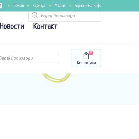
Помош
Кариера
Медиа
Корисничко инфо
Products
search
Новости
Контакт
0
ts
Кошничка