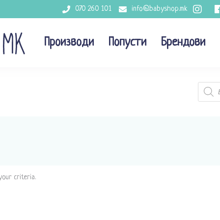
070 260 101
info@babyshop.mk
Производи
Попусти
Брендови
Produc
search
our criteria.