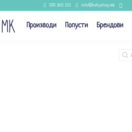
070 260 101
info@babyshop.mk
Производи
Попусти
Брендови
Produc
search