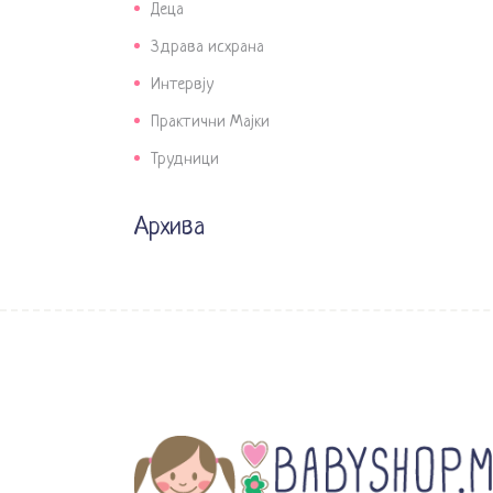
Деца
Здрава исхрана
Интервју
Практични Мајки
Трудници
Архива