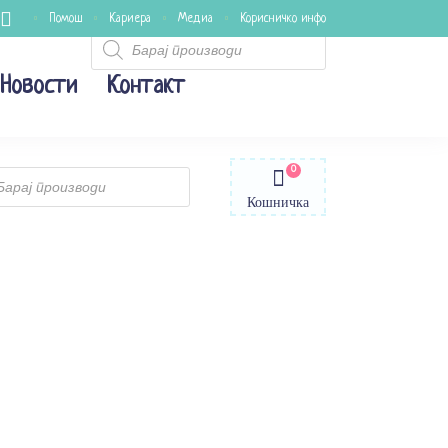
Помош
Кариера
Медиа
Корисничко инфо
Products
search
Новости
Контакт
0
ts
Кошничка