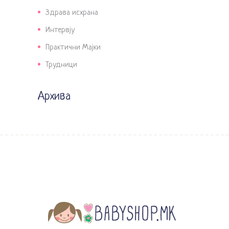
Здрава исхрана
Интервју
Практични Мајки
Трудници
Архива