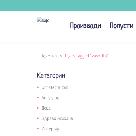
Производи
Попусти
Почетна
>
Posts tagged "zashtita"
Категории
Uncategorized
Актуелно
Деца
Здрава исхрана
Интервју