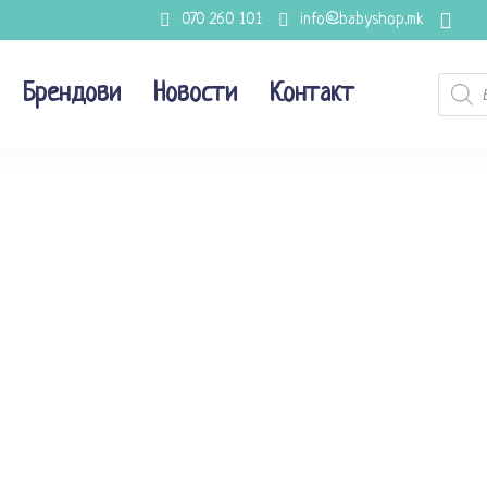
070 260 101
info@babyshop.mk
Produc
Брендови
Новости
Контакт
search