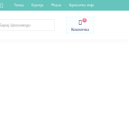
Помош
Кариера
Медиа
Корисничко инфо
0
ts
Кошничка