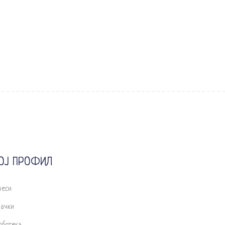
ОЈ ПРОФИЛ
реси
рачки