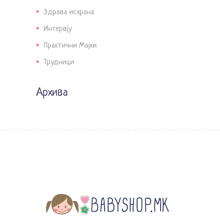
Здрава исхрана
Интервју
Практични Мајки
Трудници
Архива