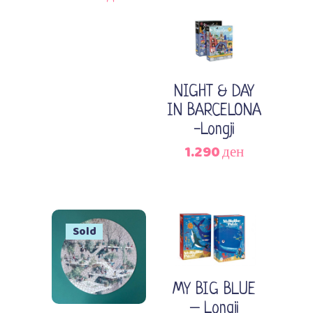
1.113 ден.
Додади во кошничка
NIGHT & DAY
IN BARCELONA
-Longji
1.290
ден
Sold
Додади во кошничка
Прочитај повеќе
MY BIG BLUE
– Longji