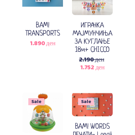
BAM!
ИГРАЧКА
TRANSPORTS
МАЈМУНЧИЊА
ЗА КУГЛАЊЕ
1.890
ден
18м+ CHICCO
Original
2.190
ден
Current
price
1.752
ден
price
was:
is:
2.190 ден.
1.752 ден.
Sale
Sale
Додади во кошничка
Додади во кошничка
BAM! WORDS