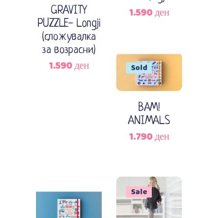
1.590
ден
GRAVITY
PUZZLE- Longji
(сложувалка
за возрасни)
1.590
ден
Sold
Прочитај повеќе
BAM!
ANIMALS
1.790
ден
Sale
Додади во кошничка
Додади во кошничка