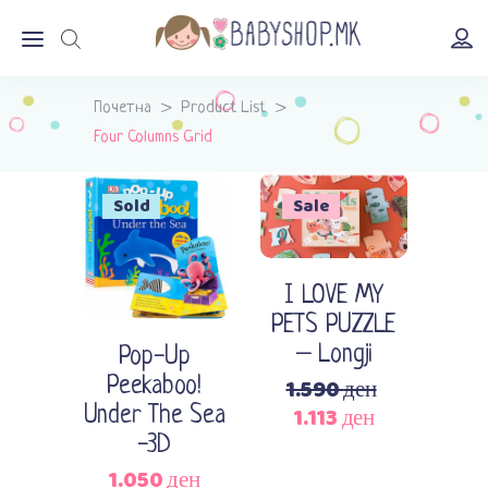
Почетна
>
Product List
>
Four Columns Grid
Sold
Sale
Додади во кошничка
Прочитај повеќе
I LOVE MY
PETS PUZZLE
– Longji
Pop-Up
Original
1.590
ден
Peekaboo!
Current
price
1.113
ден
Under The Sea
price
was:
-3D
is:
1.590 ден.
1.050
ден