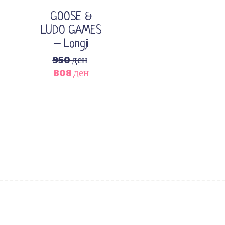
GOOSE &
LUDO GAMES
– Longji
Original
950
ден
Current
price
808
ден
price
was:
is:
950 ден.
808 ден.